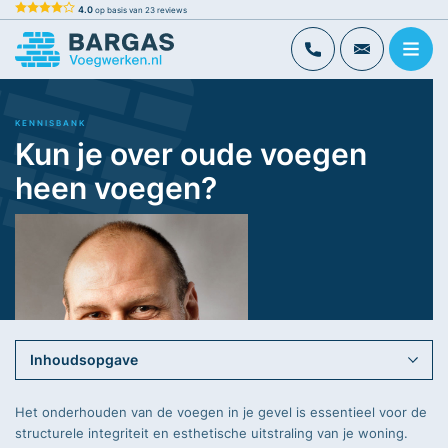
Skip
4.0
op basis van
23
reviews
to
Bargas Voegwerken
Voor al uw voegwerk
content
KENNISBANK
Kun je over oude voegen
heen voegen?
Datum
Leestijd
7 april
Inhoudsopgave
4 minuten
2024
Het onderhouden van de voegen in je gevel is essentieel voor de
structurele integriteit en esthetische uitstraling van je woning.