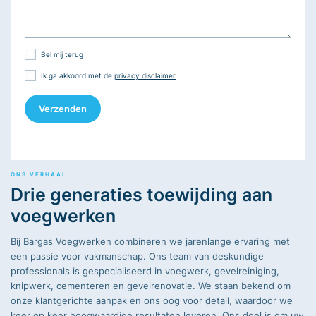
opmerking
CallMeBack
Bel mij terug
Consent
Ik ga akkoord met de
privacy disclaimer
Verzenden
ONS VERHAAL
Drie generaties toewijding aan
voegwerken
Bij Bargas Voegwerken combineren we jarenlange ervaring met
een passie voor vakmanschap. Ons team van deskundige
professionals is gespecialiseerd in voegwerk, gevelreiniging,
knipwerk, cementeren en gevelrenovatie. We staan bekend om
onze klantgerichte aanpak en ons oog voor detail, waardoor we
keer op keer hoogwaardige resultaten leveren. Ons doel is om uw