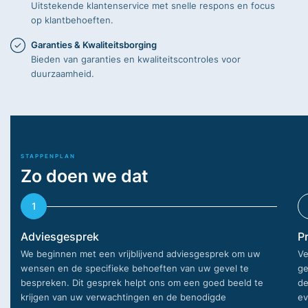
Uitstekende klantenservice met snelle respons en focus
op klantbehoeften.
Garanties & Kwaliteitsborging
Bieden van garanties en kwaliteitscontroles voor
duurzaamheid.
STAPPENPLAN
Zo doen we dat
Adviesgesprek
P
We beginnen met een vrijblijvend adviesgesprek om uw
Ve
wensen en de specifieke behoeften van uw gevel te
ge
bespreken. Dit gesprek helpt ons om een goed beeld te
de
krijgen van uw verwachtingen en de benodigde
ev