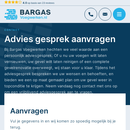
Skip
4.0
op basis van
23
reviews
to
Bargas Voegwerken
Voor al uw voegwerk
content
CONTACT
Advies gesprek aanvragen
Bij Bargas Voegwerken hechten we veel waarde aan een
persoonlijk adviesgesprek. Of u nu uw voegen wilt laten
vernieuwen, uw gevel wilt laten reinigen of een complete
gevelrenovatie overweegt, wij staan voor u klaar. Tijdens het
adviesgesprek bespreken we uw wensen en behoeften, en
bieden we een op maat gemaakt plan om uw gevel weer in
topconditie te krijgen. Neem vandaag nog contact met ons op
om een vrijblijvend adviesgesprek aan te vragen.
Aanvragen
Vul je gegevens in en wij komen zo spoedig mogelijk bij je
terug.