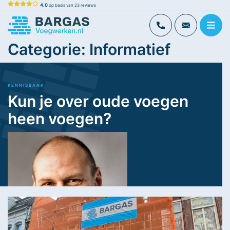
Skip
4.0
op basis van
23
reviews
to
Bargas Voegwerken
Voor al uw voegwerk
content
Categorie:
Informatief
KENNISBANK
Kun je over oude voegen
heen voegen?
Datum
Leestijd
7 april
4 minuten
2024